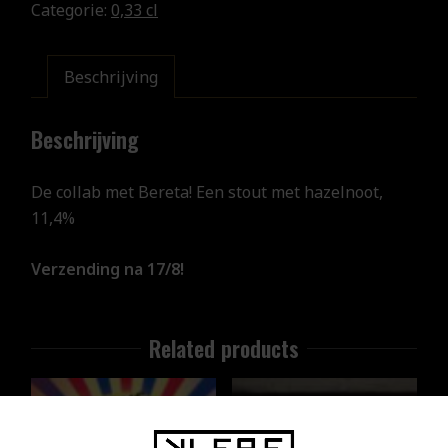
Categorie:
0,33 cl
Beschrijving
Beschrijving
De collab met Bereta! Een stout met hazelnoot,
11,4%
Verzending na 17/8!
Related products